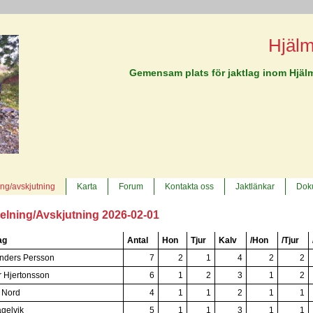
Hjäl
Gemensam plats för jaktlag inom Hjä
ing/avskjutning
Karta
Forum
Kontakta oss
Jaktlänkar
Dok
delning/Avskjutning 2026-02-01
ag
Antal
Hon
Tjur
Kalv
/Hon
/Tjur
nders Persson
7
2
1
4
2
2
 Hjertonsson
6
1
2
3
1
2
r Nord
4
1
1
2
1
1
gelvik
5
1
1
3
1
1