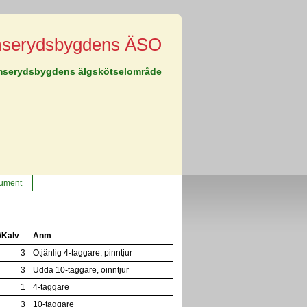
mserydsbygdens ÄSO
lmserydsbygdens älgskötselområde
ument
/Kalv
Anm
.
3
Otjänlig 4-taggare, pinntjur
3
Udda 10-taggare, oinntjur
1
4-taggare
3
10-taggare