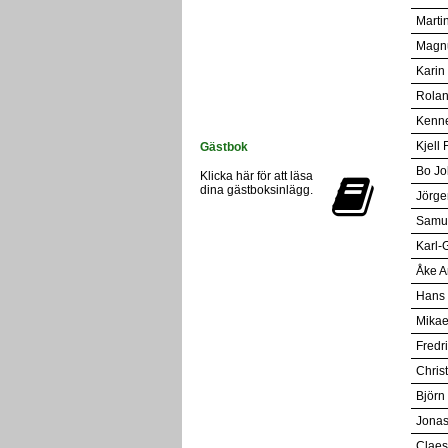
Marti
Magn
Karin
Rolan
Kenn
Kjell
Gästbok
Bo J
Klicka här för att läsa
dina gästboksinlägg.
Jörge
Samue
Karl-
Åke A
Hans 
Mikae
Fredr
Chris
Björn
Jonas
Claes