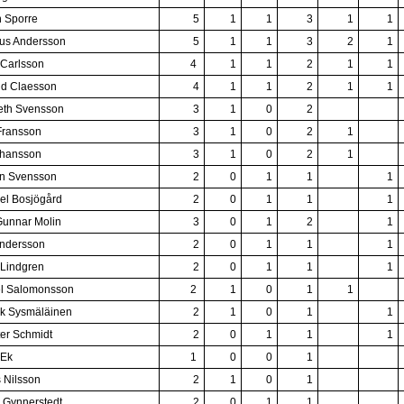
n Sporre
5
1
1
3
1
1
us Andersson
5
1
1
3
2
1
 Carlsson
4
1
1
2
1
1
d Claesson
4
1
1
2
1
1
eth Svensson
3
1
0
2
 Fransson
3
1
0
2
1
ohansson
3
1
0
2
1
n Svensson
2
0
1
1
1
l Bosjögård
2
0
1
1
1
Gunnar Molin
3
0
1
2
1
ndersson
2
0
1
1
1
Lindgren
2
0
1
1
1
l Salomonsson
2
1
0
1
1
ik Sysmäläinen
2
1
0
1
1
ter Schmidt
2
0
1
1
1
 Ek
1
0
0
1
 Nilsson
2
1
0
1
 Gynnerstedt
2
0
1
1