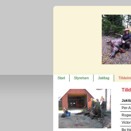
Start
Styrelsen
Jaktlag
Tilldeln
Till
Jaktl
Per-A
Roger
Victo
Bo Ha