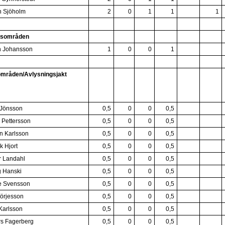
n Sjöholm
2
0
1
1
1
gsområden
n Johansson
1
0
0
1
mråden/Avlysningsjakt
 Jönsson
0,5
0
0
0,5
 Pettersson
0,5
0
0
0,5
in Karlsson
0,5
0
0
0,5
k Hjort
0,5
0
0
0,5
r Landahl
0,5
0
0
0,5
 Hanski
0,5
0
0
0,5
e Svensson
0,5
0
0
0,5
Börjesson
0,5
0
0
0,5
Karlsson
0,5
0
0
0,5
s Fagerberg
0,5
0
0
0,5