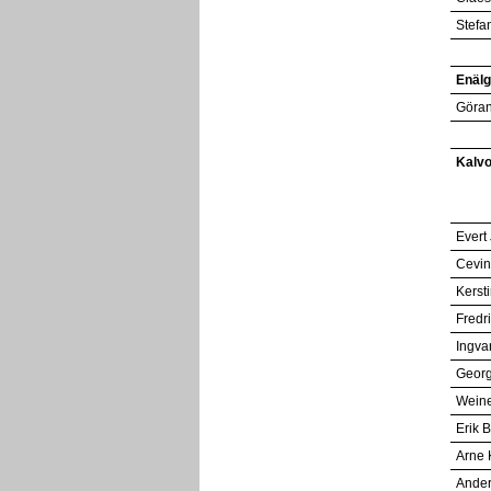
Stefa
Enäl
Göra
Kalvo
Evert
Cevin
Kerst
Fredri
Ingva
Georg
Wein
Erik 
Arne 
Ander