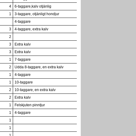
4
6-taggare,kalv otjänlig
1
3-taggare, otjänligt hondjur
4-taggare
3
4-taggare, extra kalv
2
3
Extra kalv
3
Extra kalv
1
7-taggare
2
Udda 8-taggare, en extra kalv
1
4-taggare
1
10-taggare
2
10-taggare, en extra kalv
2
Extra kalv
1
Felskjuten pinntjur
1
4-taggare
1
1
1