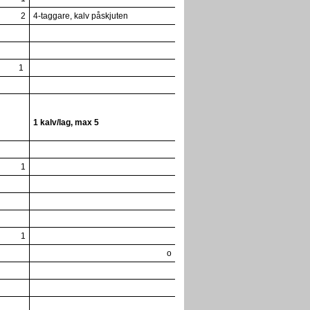
2
4-taggare, kalv påskjuten
1
1 kalv/lag, max 5
1
1
o